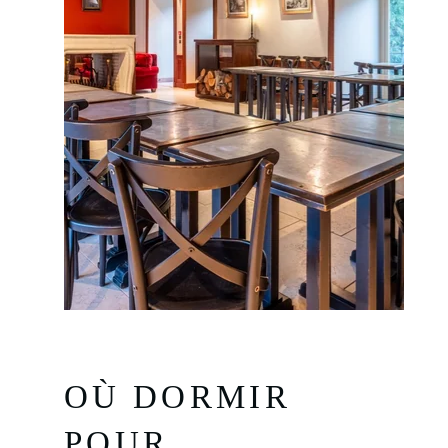
GALERIE PHOTOS
CONTACT & ACCÈS
RÉSERVER
5 rue de la Maillé d'Or,
45190 Beaugency, France
+33 2 38 44 67 60
contact@ecudebretagne.fr
OÙ DORMIR
POUR