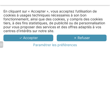
En cliquant sur « Accepter », vous acceptez l’utilisation de
cookies à usages techniques nécessaires à son bon
fonctionnement, ainsi que des cookies, y compris des cookies
tiers, à des fins statistiques, de publicité ou de personnalisation
pour vous proposer des services et des offres adaptés à vos
centres d’intérêts sur notre site.
✓ Accepter
✗ Refuser
Paramétrer les préférences
Ecu de
Ecu de
Ecu de
Façade
Bretagne
Bretagne
Bretagne
Ecu de
de
|
|
| Salle
Bretagne
l'Hostellerie
Chambre
Chambre
de
| Piscine
de l'Ecu
confort
supérieure
séminaire
extérieure
de
avec
Bretagne
bureau