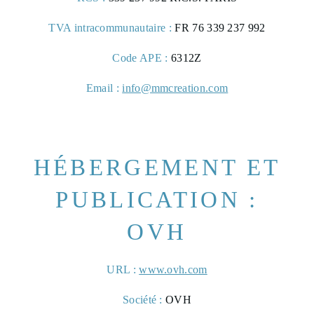
TVA intracommunautaire :
FR 76 339 237 992
Code APE :
6312Z
Email :
info@mmcreation.com
HÉBERGEMENT ET
CHAMBRES
PUBLICATION :
GALERIE PHOTOS
OVH
CONTACT & ACCÈS
URL :
www.ovh.com
RÉSERVER
Société :
OVH