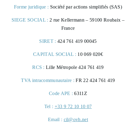
Forme juridique :
Société par actions simplifiés (SAS)
5 rue de la Maillé d'Or,
SIEGE SOCIAL :
2 rue Kellermann – 59100 Roubaix –
45190 Beaugency, France
France
SIRET :
424 761 419 00045
+33 2 38 44 67 60
CAPITAL SOCIAL :
10 069 020€
RCS :
Lille Métropole 424 761 419
contact@ecudebretagne.fr
TVA intracommunautaire :
FR 22 424 761 419
Code APE :
6311Z
Tel :
+33 9 72 10 10 07
Email :
cil@ovh.net